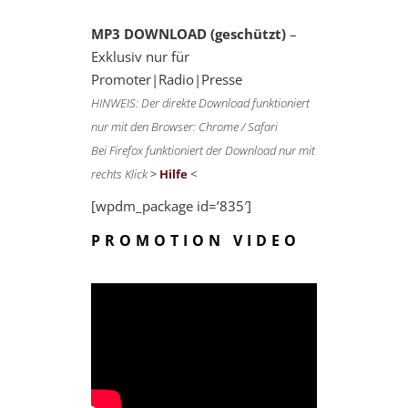
MP3 DOWNLOAD (geschützt)
–
Exklusiv nur für
Promoter|Radio|Presse
HINWEIS: Der direkte Download funktioniert
nur mit den Browser: Chrome / Safari
Bei Firefox funktioniert der Download nur mit
rechts Klick
>
Hilfe
<
[wpdm_package id=’835′]
PROMOTION VIDEO